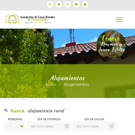
Navega
Alojamientos
Inicio
Alojamientos
alojamiento rural
busca
PERSONAS
DÍA DE ENTRADA
DÍA DE SALIDA
-